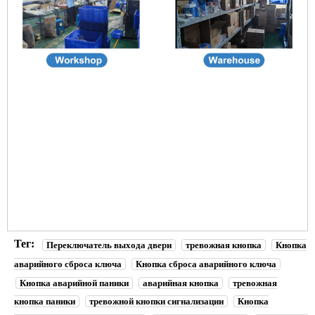
Кнопка аварийного открывания двери синего цвета,
кнопка выхода из двери, кнопка тревоги разбития стекла
для контроля доступа к двери
Кнопка аварийного открывания двери синего цвета,
кнопка выхода из двери, кнопка тревоги разбития стекла
для контроля доступа к двери
Кнопка аварийного открывания двери синего цвета,
кнопка выхода из двери, кнопка тревоги разбития стекла
для контроля доступа к двери
Тег:
Переключатель выхода двери
тревожная кнопка
Кнопка
аварийного сброса ключа
Кнопка сброса аварийного ключа
Кнопка аварийной паники
аварийная кнопка
тревожная
кнопка паники
тревожной кнопки сигнализации
Кнопка