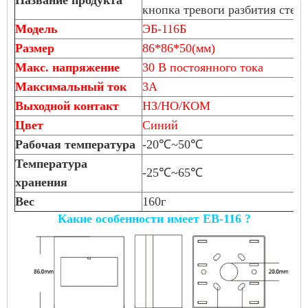
кнопка тревоги разбития стекл
Модель
ЭБ-116Б
Размер
86*86*50(мм)
Макс. напряжение
30 В постоянного тока
Максимальный ток
3А
Выходной контакт
НЗ/НО/КОМ
Цвет
Синий
Рабочая температура
-20℃~50℃
Температура
-25℃~65℃
хранения
Вес
160г
Какие особенности имеет EB-116
?