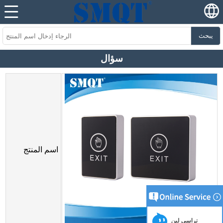
يبحث
سؤال
اسم المنتج
تراسي لين