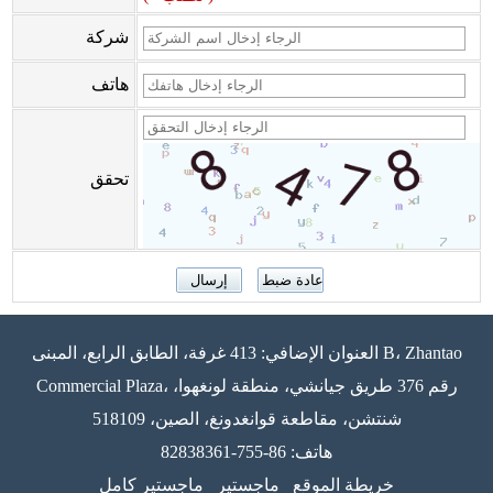
شركة
هاتف
تحقق
العنوان الإضافي: 413 غرفة، الطابق الرابع، المبنى B، Zhantao
Commercial Plaza، رقم 376 طريق جيانشي، منطقة لونغهوا،
شنتشن، مقاطعة قوانغدونغ، الصين، 518109
هاتف: 86-755-82838361
خريطة الموقع
ماجستير
ماجستير كامل