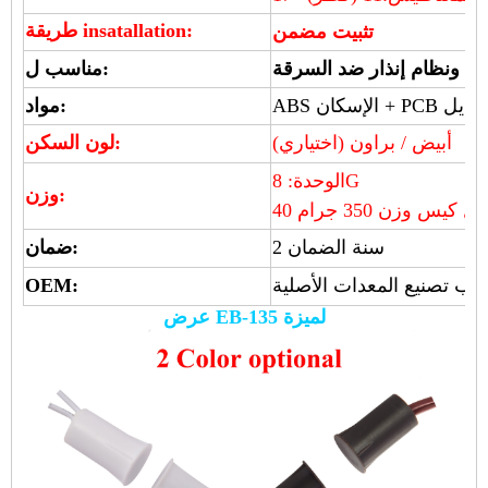
طريقة insatallation:
تثبيت مضمن
باب ونظام إنذار ضد السرقة
مناسب ل:
يد التبديل
مواد:
أبيض / براون (اختياري)
لون السكن:
الوحدة: 8G
وزن:
 كيس وزن 350 جرام
2 سنة الضمان
ضمان:
حب تصنيع المعدات الأصلية
OEM:
عرض EB-135 لميزة