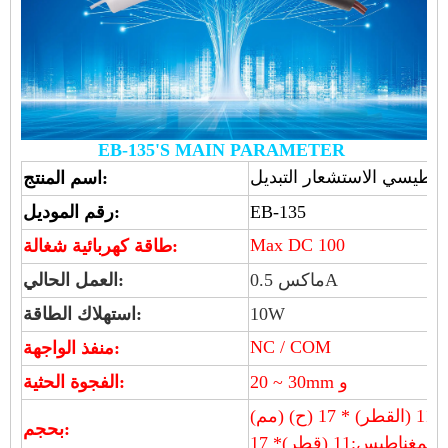
EB-135'S MAIN PARAMETER
مغناطيسي الاستشعار التبديل
اسم المنتج:
EB-135
رقم الموديل:
Max DC 100
طاقة كهربائية شغالة:
ماكس 0.5A
العمل الحالي:
10W
استهلاك الطاقة:
NC / COM
منفذ الواجهة:
20 ~ 30mm و
الفجوة الحثية:
) (مم)
بحجم:
 المغناطيس:
11 (قطر)