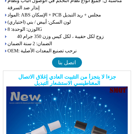
مناسبة ل: جميع أنواع نظام التحكم في الوصول الباب ونظام
إنذار ضد السرقة
المواد: ABS الإسكان + PCB مجلس + ريد التبديل
لون السكن: أبيض / بني (اختياري)
الوزن: الوحدة: 8G
40 زوج لكل حقيبة ، لكل كيس وزن 350 جرام
الضمان: 2 سنة الضمان
OEM: نرحب تصنيع المعدات الأصلية
اتصل بنا
جزءا لا يتجزأ من التثبيت العادي إغلاق الاتصال
المغناطيسي الاستشعار التبديل