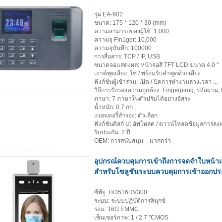
รุ่น EA-902
ขนาด: 175 * 120 * 30 (mm)
ความสามารถของผู้ใช้: 1,000
ความจุ Fin1ger: 10,000
ความจุบันทึก: 100000
การสื่อสาร: TCP / IP, USB
ขนาดจอแสดงผล: หน้าจอสี TFT LCD ขนาด 4.0 "
เอาต์พุตเสียง: ใช่ / พร้อมรับคำพูดด้วยเสียง
ฟังก์ชั่นผู้เข้าร่วม: เปิด / ปิดการทำงานล่วงเวลา ...
วิธีการรับรองความถูกต้อง: Fingerpirng, รหัสผ่าน, ID
ภาษา: 7 ภาษาในตัวปรับได้อย่างอิสระ
น้ำหนัก: 0.7 กก
แบตเตอรี่สำรอง: ตัวเลือก
ฟังก์ชั่นดิสก์ U: อัพโหลด / ดาวน์โหลดข้อมูลการลง
รับประกัน: 2 ปี
OEM: การสนับสนุน
มากกว่า
อุปกรณ์ควบคุมการเข้าถึงการจดจำใบหน้าแบ
สำหรับโซลูชันระบบควบคุมการเข้าออกประ
ซีพียู: Hi3516DV300
ระบบ: ระบบปฏิบัติการลินุกซ์
รอม: 16G EMMC
เซ็นเซอร์ภาพ: 1 / 2.7 "CMOS