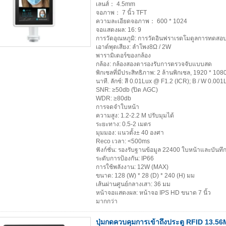
เลนส์： 4.5mm
จอภาพ： 7 นิ้ว TFT
ความละเอียดจอภาพ： 600 * 1024
จอแสดงผล: 16: 9
การวัดอุณหภูมิ: การวัดอินฟราเรดโมดูลการทดสอบอ
เอาต์พุตเสียง: ลำโพง8Ω / 2W
พารามิเตอร์ของกล้อง
กล้อง: กล้องสองตารองรับการตรวจจับแบบสด
พิกเซลที่มีประสิทธิภาพ: 2 ล้านพิกเซล, 1920 * 108
นาที. ลักซ์: สี 0.01Lux @ F1.2 (ICR); B / W 0.00
SNR: ≥50db (ปิด AGC)
WDR: ≥80db
การจดจำใบหน้า
ความสูง: 1.2-2.2 M ปรับมุมได้
ระยะทาง: 0.5-2 เมตร
มุมมอง: แนวตั้ง± 40 องศา
Reco เวลา: <500ms
ฟังก์ชั่น: รองรับฐานข้อมูล 22400 ใบหน้าและบันท
ระดับการป้องกัน: IP66
การใช้พลังงาน: 12W (MAX)
ขนาด: 128 (W) * 28 (D) * 240 (H) มม
เส้นผ่านศูนย์กลางเสา: 36 มม
หน้าจอแสดงผล: หน้าจอ IPS HD ขนาด 7 นิ้ว
มากกว่า
ปุ่มกดควบคุมการเข้าถึงประตู RFID 13.56