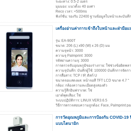
ระยะทาง: 0.5-2 เมตร
มุมมอง: แนวตั้ง± 40 องศา
Reco เวลา: <500ms
ฟังก์ชั่น: รองรับ 22400 ฐานข้อมูลใบหน้าและบัน
เครื่องอ่านค่าการเข้าถึงใบหน้าและฝ่ามือ
รุ่น: EA-900T
ขนาด: 206 (L) x90 (W) x 26 (D) มม
ความจุหน้า: 3000
ความจุ Palmprint: 3000
รหัสผ่านความจุ: 3000
การตรวจจับอุณหภูมิของร่างกาย: ใช่ช่วงข้อผิดพล
ความจุบันทึก: บันทึกผู้ใช้: 100000 บันทึกการจัดก
การสื่อสาร: TCP / IP, ดิสก์ U
ขนาดจอแสดงผล: หน้าจอสี TFT LCD ขนาด 4.7 "
กล้อง: กล้องความละเอียดสูงสองตัว
ความรู้สึกอินฟราเรด: ใช่
เอาต์พุตเสียง: ใช่
ระบบปฏิบัติการ: LINUX VER3.6.5
วิธีการตรวจสอบความถูกต้อง: Face, Palmprint p
การวัดอุณหภูมิและการป้องกัน COVID-19
แบบไดนามิก