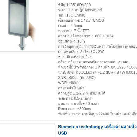
ซีพียู: Hi3516DV300
ระบบ: ระบบปฏิบัติการลินุกซ์
รอม: 16G EMMC
เซ็นเซอร์ภาพ: 1 / 2.7 "CMOS
เลนส์： 4.5mm
จอภาพ： 7 นิ้ว TFT
ความละเอียดจอภาพ： 600 * 1024
จอแสดงผล: 16: 9
การวัดอุณหภูมิ: การวัดอินฟราเรดโมดูลการทดสอบอ
เอาต์พุตเสียง: ลำโพง8Ω / 2W
พารามิเตอร์ของกล้อง
กล้อง: กล้องสองตารองรับการตรวจจับแบบสด
พิกเซลที่มีประสิทธิภาพ: 2 ล้านพิกเซล, 1920 * 108
นาที. ลักซ์: สี 0.01Lux @ F1.2 (ICR); B / W 0.00
SNR: ≥50db (ปิด AGC)
WDR: ≥80db
การจดจำใบหน้า
ความสูง: 1.2-2.2 M ปรับมุมได้
ระยะทาง: 0.5-2 เมตร
มุมมอง: แนวตั้ง± 40 องศา
Reco เวลา: <500ms
ฟังก์ชั่น: รองรับฐานข้อมูล 22400 ใบหน้าและบัน
Biometric techolongy เครื่องอ่านลายนิ้วม
USB