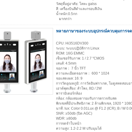
วัสดุที่อยู่อาศัย: โลหะ galss
สี: เครื่องบินสีดำและกรอบสีเงิน
น้ำหนัก:0.5กก
มากกว่า
หลายภาษาของระบบอุปกรณ์ควบคุมการจดจำ
CPU: Hi3516DV300
ระบบ: ระบบปฏิบัติการ Linux
ROM: 16G EMMC
เซ็นเซอร์รับภาพ: 1 / 2.7 "CMOS
เลนส์: 4.5mm
จอภาพ： 7 นิ้ว TFT
ความละเอียดจอภาพ： 600 * 1024
จอแสดงผล: 16: 9
การวัดอุณหภูมิ: การวัดอินฟราเรด, โมดูลทดสอบอา
เอาต์พุตเสียง: ลำโพง, 8Ω / 2W
พารามิเตอร์กล้อง
กล้อง: กล้องสองตารองรับการตรวจจับสด
พิกเซลที่มีประสิทธิภาพ: 2 ล้านพิกเซล, 1920 * 108
นาที. lux: Color 0.01Lux @ F1.2 (ICR); B / W 0
SNR: ≥50db (ปิด AGC)
WDR: ≥80db
การจดจำใบหน้า
ความสูง: 1.2-2.2 M ปรับมุมได้