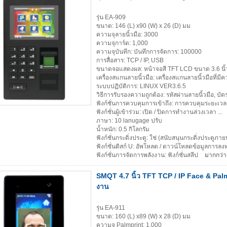
รุ่น EA-909
ขนาด: 146 (L) x90 (W) x 26 (D) มม
ความจุลายนิ้วมือ: 3000
ความจุการ์ด: 1,000
ความจุบันทึก: บันทึกการจัดการ: 100000
การสื่อสาร: TCP / IP, USB
ขนาดจอแสดงผล: หน้าจอสี TFT LCD ขนาด 3.6 นิ้
เครื่องสแกนลายนิ้วมือ: เครื่องสแกนลายนิ้วมือที่ม
ระบบปฏิบัติการ: LINUX VER3.6.5
วิธีการรับรองความถูกต้อง: รหัสผ่านลายนิ้วมือ, บั
ฟังก์ชั่นการควบคุมการเข้าถึง: การควบคุมระยะเวลา 
ฟังก์ชั่นผู้เข้าร่วม: เปิด / ปิดการทำงานล่วงเวลา ...
ภาษา: 10 lanugage ปรับ
น้ำหนัก: 0.5 กิโลกรัม
ฟังก์ชั่นกระดิ่งประตู: ใช่ (สนับสนุนกระดิ่งประตูภา
ฟังก์ชั่นดิสก์ U: อัพโหลด / ดาวน์โหลดข้อมูลการลง
ฟังก์ชั่นการจัดการพลังงาน: ฟังก์ชั่นสลีป
มากกว่า
SMQT 4.7 นิ้ว TFT TCP / IP Face & Palm
งาน
รุ่น EA-911
ขนาด: 160 (L) x89 (W) x 28 (D) มม
ความจุ Palmprint: 1,000