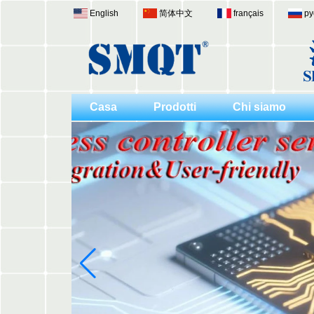
English
简体中文
français
ру
Casa
Prodotti
Chi siamo