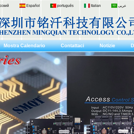
сский
Español
português
Italian
عربى
Mostra Calendario
Contattaci
Notizie
D