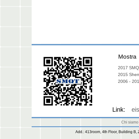
Mostra
Calendario
2017 SMQ
Esposizione
2015 She
Exhibition
2006 - 20
Galleria
Link:
ei
Chi siamo
Add.: 413room, 4th Floor, Building B