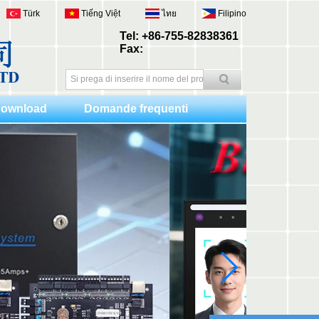
Türk
Tiếng Việt
ไทย
Filipino
Tel: +86-755-82838361
Fax:
ownload
Domande frequenti