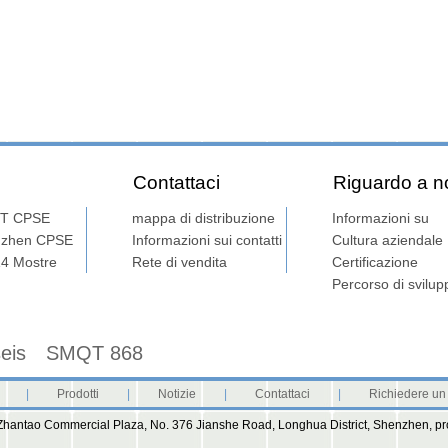
Contattaci
Riguardo a n
T CPSE
mappa di distribuzione
Informazioni su
nzhen CPSE
Informazioni sui contatti
Cultura aziendale
14 Mostre
Rete di vendita
Certificazione
Importante
Percorso di svilup
seis
SMQT 868
|
Prodotti
|
Notizie
|
Contattaci
|
Richiedere un
, Zhantao Commercial Plaza, No. 376 Jianshe Road, Longhua District, Shenzhen, 