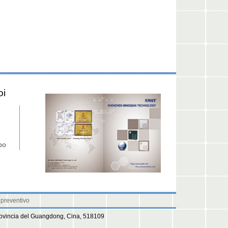
oi
po
 preventivo
provincia del Guangdong, Cina, 518109