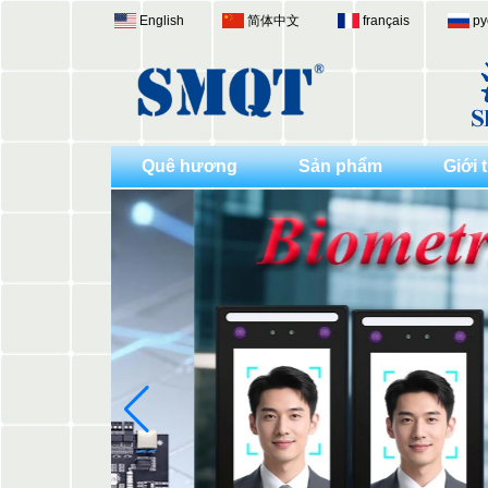
English
简体中文
français
ру
Quê hương
Sản phẩm
Giới 