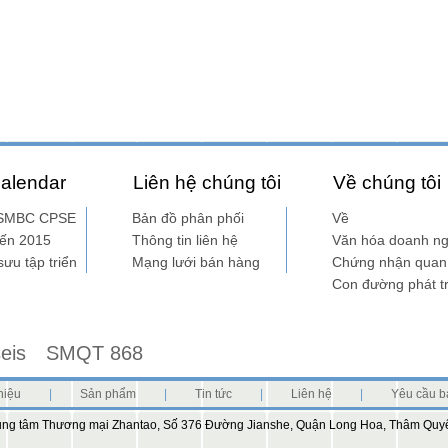
alendar
Liên hệ chúng tôi
Về chúng tôi
m SMBC CPSE
Bản đồ phân phối
Về
ến 2015
Thông tin liên hệ
Văn hóa doanh ng
sưu tập triển
Mạng lưới bán hàng
Chứng nhận quan 
Con đường phát tr
seis
SMQT 868
hiệu
|
Sản phẩm
|
Tin tức
|
Liên hệ
|
Yêu cầu b
 Trung tâm Thương mại Zhantao, Số 376 Đường Jianshe, Quận Long Hoa, Thâm Quy