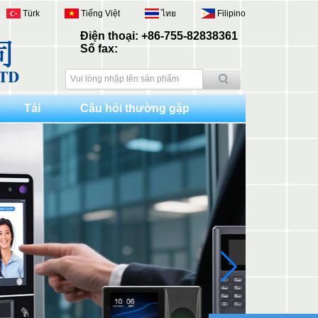
Türk
Tiếng Việt
ไทย
Filipino
Điện thoại: +86-755-82838361
Số fax:
Tải
Câu hỏi thường gặp