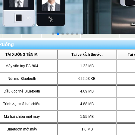
 xuống
TẢI XUỐNG TÊN M.
Tải về kích thước.
Tải 
Máy vân tay EA-904
1.22 MB
Nút mở Bluetooth
622.53 KB
Đầu đọc thẻ Bluetooth
4.69 MB
Trình đọc mã hai chiều
4.88 MB
Mã hai chiều một máy
1.55 MB
Bluetooth một máy
1.6 MB