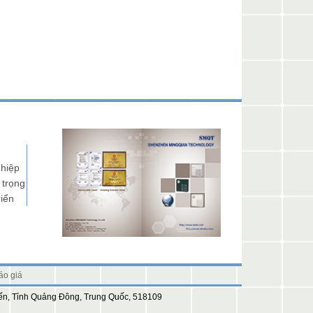
hiệp
trọng
iển
áo giá
ến, Tỉnh Quảng Đông, Trung Quốc, 518109