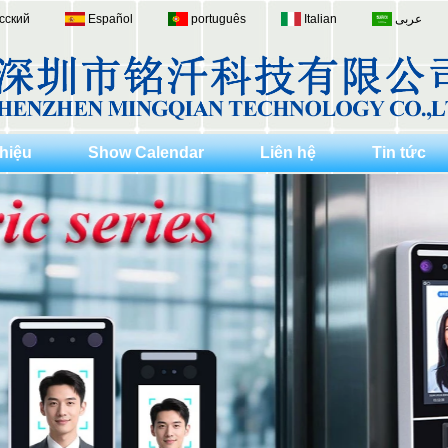
сский
Español
português
Italian
عربى
thiệu
Show Calendar
Liên hệ
Tin tức