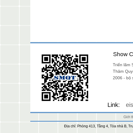
Show C
Triển lã
năm 2017
Thâm Quy
CPSE triển lãm
2006 - bộ 
lãm năm 2014
Link:
ei
Giới t
Địa chỉ: Phòng 413, Tầng 4, Tòa nhà B,