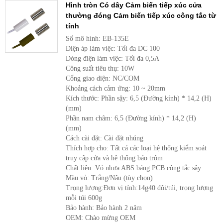
Hình tròn Có dây Cảm biến tiếp xúc cửa
thường đóng Cảm biến tiếp xúc công tắc từ
tính
Số mô hình: EB-135E
Điện áp làm việc: Tối đa DC 100
Dòng điện làm việc: Tối đa 0,5A
Công suất tiêu thụ: 10W
Cổng giao diện: NC/COM
Khoảng cách cảm ứng: 10 ~ 20mm
Kích thước: Phần sậy: 6,5 (Đường kính) * 14,2 (H)
(mm)
Phần nam châm: 6,5 (Đường kính) * 14,2 (H)
(mm)
Cách cài đặt: Cài đặt nhúng
Thích hợp cho: Tất cả các loại hệ thống kiểm soát
truy cập cửa và hệ thống báo trộm
Chất liệu: Vỏ nhựa ABS bảng PCB công tắc sậy
Màu vỏ: Trắng/Nâu (tùy chọn)
Trọng lượng:Đơn vị tính:14g40 đôi/túi, trọng lượng
mỗi túi 600g
Bảo hành: Bảo hành 2 năm
OEM: Chào mừng OEM