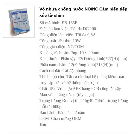
Vỏ nhựa chống nước NO/NC Cảm biến tiếp
xúc từ chìm
Số mô hình: EB-135F
Điện áp làm việc: Tối đa DC 100
Dòng điện làm việc: Tối đa 0,5A
Công suất tiêu thụ: 10W
Cổng giao diện: NC/COM
Khoảng cách cảm ứng: 10 ~ 20mm
Kích thước: Phần sậy: 12(Đường kính)*27(H)(mm)
Phần nam châm: 12(Đường kính)*15(H)(mm)
Cách cài đặt: Cài đặt nhúng
Thích hợp cho: Tất cả các loại hệ thống kiểm soát
truy cập cửa và hệ thống báo trộm
Chất liệu: Vỏ nhựa ABS bảng PCB công tắc sậy
Màu vỏ: Trắng / Nâu (tùy chọn)
Trọng lượng:Đơn vị tính:15g40 đôi/túi, trọng lượng
mỗi túi 600g
Bảo hành: Bảo hành 2 năm
OEM: Chào mừng OEM
Hơn