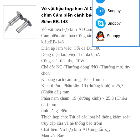
Vỏ vật liệu hợp kim-Al Cảm biến cửa từ gắn
Snoppy
chìm Cảm biến cảnh báo công tắc tiếp
điểm EB-143
Snoppy
Vỏ vật liệu hợp kim-Al Cảm biến cửa từ gắn chìm
Cảm biến cảnh báo Công tắc tiếp điểm EB-143Số
Snoppy
kiểu:EB-143
Điện áp làm việc: Tối đa DC 100
Dòng điện làm việc: Tối đa 0,5A
Công suất tiêu thụ: 10W
Chế độ: NC (Thường đóng)/NO (Thường mở) tùy
chọn
Khoảng cách cảm ứng: 10 ~ 15mm
Kích thước: Phần sậy: 19 (đường kính) × 25,3
(Chiều dài) mm
Phần nam châm: 19 (đường kính) × 25,3 (Chiều
dài) mm
tính năng: Bền
Thích hợp cho: Tất cả các loại hệ thống kiểm soát
truy cập cửa và hệ thống báo trộm
Chất liệu: Vỏ hợp kim-Al Công tắc sậy
Màu vỏ: Bạc