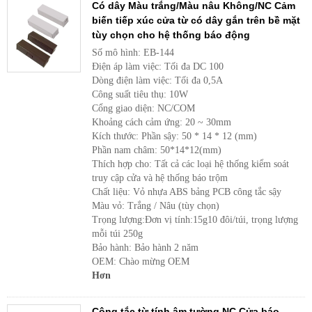
Có dây Màu trắng/Màu nâu Không/NC Cảm
biến tiếp xúc cửa từ có dây gắn trên bề mặt
tùy chọn cho hệ thống báo động
Số mô hình: EB-144
Điện áp làm việc: Tối đa DC 100
Dòng điện làm việc: Tối đa 0,5A
Công suất tiêu thụ: 10W
Cổng giao diện: NC/COM
Khoảng cách cảm ứng: 20 ~ 30mm
Kích thước: Phần sậy: 50 * 14 * 12 (mm)
Phần nam châm: 50*14*12(mm)
Thích hợp cho: Tất cả các loại hệ thống kiểm soát
truy cập cửa và hệ thống báo trộm
Chất liệu: Vỏ nhựa ABS bảng PCB công tắc sậy
Màu vỏ: Trắng / Nâu (tùy chọn)
Trọng lượng:Đơn vị tính:15g10 đôi/túi, trọng lượng
mỗi túi 250g
Bảo hành: Bảo hành 2 năm
OEM: Chào mừng OEM
Hơn
Công tắc từ tính âm tường NC Cửa báo