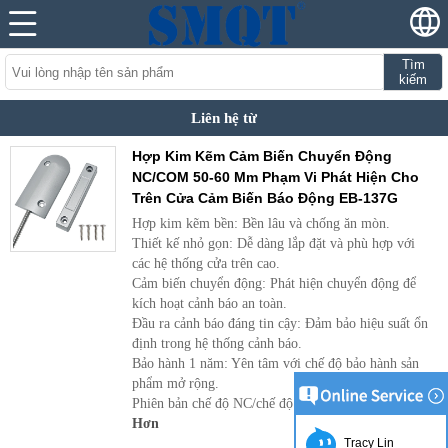
Tìm
kiếm
Liên hệ từ
Hợp Kim Kẽm Cảm Biến Chuyển Động
NC/COM 50-60 Mm Phạm Vi Phát Hiện Cho
Trên Cửa Cảm Biến Báo Động EB-137G
Hợp kim kẽm bền: Bền lâu và chống ăn mòn.
Thiết kế nhỏ gọn: Dễ dàng lắp đặt và phù hợp với
các hệ thống cửa trên cao.
Cảm biến chuyển động: Phát hiện chuyển động để
kích hoạt cảnh báo an toàn.
Đầu ra cảnh báo đáng tin cậy: Đảm bảo hiệu suất ổn
định trong hệ thống cảnh báo.
Bảo hành 1 năm: Yên tâm với chế độ bảo hành sản
phẩm mở rộng.
Phiên bản chế độ NC/chế độ NO tùy chọn
Hơn
Tracy Lin