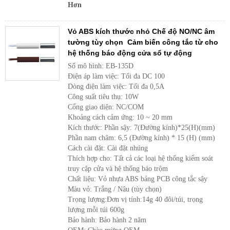
Hơn
Vỏ ABS kích thước nhỏ Chế độ NO/NC âm
tường tùy chọn Cảm biến công tắc từ cho
hệ thống báo động cửa sổ tự động
Số mô hình: EB-135D
Điện áp làm việc: Tối đa DC 100
Dòng điện làm việc: Tối đa 0,5A
Công suất tiêu thụ: 10W
Cổng giao diện: NC/COM
Khoảng cách cảm ứng: 10 ~ 20 mm
Kích thước: Phần sậy: 7(Đường kính)*25(H)(mm)
Phần nam châm: 6,5 (Đường kính) * 15 (H) (mm)
Cách cài đặt: Cài đặt nhúng
Thích hợp cho: Tất cả các loại hệ thống kiểm soát
truy cập cửa và hệ thống báo trộm
Chất liệu: Vỏ nhựa ABS bảng PCB công tắc sậy
Màu vỏ: Trắng / Nâu (tùy chọn)
Trọng lượng:Đơn vị tính:14g 40 đôi/túi, trọng
lượng mỗi túi 600g
Bảo hành: Bảo hành 2 năm