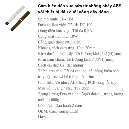
Cảm biến tiếp xúc cửa từ chống cháy ABS
với thiết bị đầu cuối cổng dây đồng
Số mô hình: EB-135L
Điện áp làm việc: Tối đa DC 100
Dòng điện làm việc: Tối đa 0,5A
Công suất tiêu thụ: 10W
Cổng giao diện: NC/COM
Khoảng cách cảm ứng: 10 ~ 20mm
Kích thước: Phần sậy: 12(Đường kính)*41(H)(mm)
Phần nam châm: 12(Đường kính)*33(H)(mm)
Cách cài đặt: Cài đặt nhúng
Thích hợp cho: Tất cả các loại hệ thống kiểm soát
truy cập cửa và hệ thống báo trộm
Chất liệu: Vỏ nhựa ABS bảng PCB công tắc sậy
Màu vỏ: Trắng / Nâu (tùy chọn)
Trọng lượng:Đơn vị tính:15g40 đôi/túi, trọng lượng
mỗi túi 600g
Bảo hành: Bảo hành 2 năm
OEM: Chào mừng OEM
Hơn