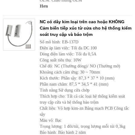
OEM: Chào mừng OEM
Hơn
NC có dây kim loại trên cao hoặc KHÔNG
Cảm biến tiếp xúc từ cửa cho hệ thống kiểm
soát truy cập và báo trộm
Số mô hình: EB-137D
Điện áp làm việc: Tối đa DC 100
Dòng điện làm việc: Tối đa 0,5A
Công suất tiêu thụ: 10W
Chế độ: NC (Thường đóng)/ NO (Thường mở)
Khoảng cách cảm ứng: 30 ~ 70mm
Kích thước: Phần sậy: 87,3 * 37 * 10 (mm)
Phần nam châm: 87,5 * 34,5 * 41 (mm)
Tính năng:Sử dụng cửa chớp
Thích hợp cho: Tất cả các loại hệ thống kiểm soát
truy cập cửa và hệ thống báo trộm
Chất liệu: Vỏ hợp kim-zn Bảng mạch PCB Công tắc
sậy
Màu vỏ: Bạc
Trọng lượng: 1 đôi/túi, trọng lượng mỗi túi 0,3kg
Bảo hành: Bảo hành 2 năm