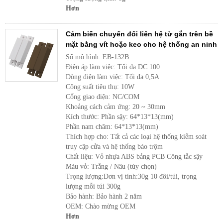
Hơn
Cảm biến chuyển đổi liên hệ từ gắn trên bề
mặt bằng vít hoặc keo cho hệ thống an ninh
Số mô hình: EB-132B
Điện áp làm việc: Tối đa DC 100
Dòng điện làm việc: Tối đa 0,5A
Công suất tiêu thụ: 10W
Cổng giao diện: NC/COM
Khoảng cách cảm ứng: 20 ~ 30mm
Kích thước: Phần sậy: 64*13*13(mm)
Phần nam châm: 64*13*13(mm)
Thích hợp cho: Tất cả các loại hệ thống kiểm soát
truy cập cửa và hệ thống báo trộm
Chất liệu: Vỏ nhựa ABS bảng PCB Công tắc sậy
Màu vỏ: Trắng / Nâu (tùy chọn)
Trọng lượng:Đơn vị tính:30g 10 đôi/túi, trọng
lượng mỗi túi 300g
Bảo hành: Bảo hành 2 năm
OEM: Chào mừng OEM
Hơn