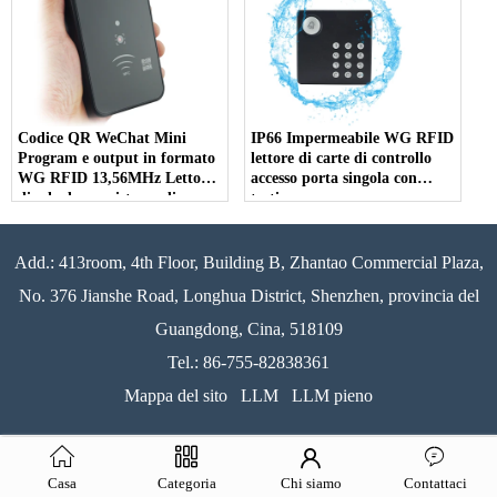
Codice QR WeChat Mini
IP66 Impermeabile WG RFID
Program e output in formato
lettore di carte di controllo
WG RFID 13,56MHz Lettore
accesso porta singola con
di schede per sistema di
tastiera
controllo accessi alla porta
Add.: 413room, 4th Floor, Building B, Zhantao Commercial Plaza,
No. 376 Jianshe Road, Longhua District, Shenzhen, provincia del
Guangdong, Cina, 518109
Tel.: 86-755-82838361
Mappa del sito
LLM
LLM pieno
Casa
Categoria
Chi siamo
Contattaci