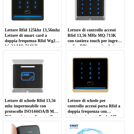
Lettore Rfid 125khz 13,56mhz
Lettore di controllo accessi
Lettore di smart card a
Rfid 13,56 MHz MQ-713K
doppia frequenza Rfid Wg26
con tastiera touch per ingresso
Wg34 MQ-714KB
codice PIN con uscita dati
Wg26/34
Lettore di schede Rfid 13,56
Lettore di schede per
mhz impermeabile con
controllo accessi porta Rfid a
protocollo ISO14443A/B MQ-
doppia frequenza con
713 per sistema di controllo
struttura in metallo da 125
accessi
khz e 13,56 mhz