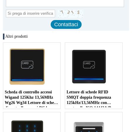
Altri prodotti
Scheda di controllo accessi
Lettore di schede RFID
Wigand 125Khz 13,56MHz
SMQT doppia frequenza
Wg26 Wg34 Lettore di schede
125kHz/13,56MHz con
di controllo accessi Rfid
protocollo ISO 14443A/B
regolabile MQ-714G
Distanza di lettura 3-5 cm per
il controllo degli accessi