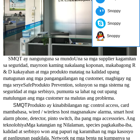
Snoppy
Snoppy
Snoppy
SMQT ay nangunguna sa mundo
Una sa mga supplier kagamitan
sa seguridad, mayroon kaming nakalaang koponan, makabagong R
& D kakayahan at mga produkto matatag na kalidad upang
matugunan ang mga pangangailangan ng customer, magbigay ng
mga serye
Safe
Produkto Prevention, solusyon sa mga sistema ng
seguridad at mga serbisyo, pumunta sa lahat ng out upang
matulungan ang mga customer na malutas ang problema.
SMQT
Produkto ay kinabibilangan ng: control access, card
mambabasa, wired / wireless host magnanakaw alarma, smart host
alarm phone, detector, pinto switch, iba pang mga accessories. Ang
teknolohiya
Mga katangian ng Nilalaman, species pagkakaiba-iba,
kalidad at serbisyo won ang papuri ng karamihan ng mga kasosyo
at panlipunan pagkilala. Network ng mga benta ng kumpanya sa