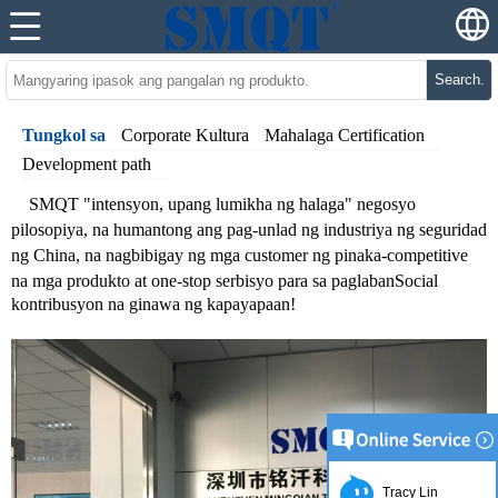
Search.
Tungkol sa
Corporate Kultura
Mahalaga Certification
Development path
SMQT "intensyon, upang lumikha ng halaga" negosyo
pilosopiya, na humantong ang pag-unlad ng industriya ng seguridad
ng China, na nagbibigay ng mga customer ng pinaka-competitive
na mga produkto at one-stop serbisyo para sa paglaban
Social
kontribusyon na ginawa ng kapayapaan!
Tracy Lin