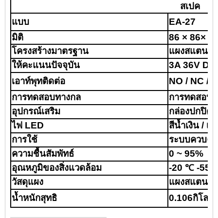
สเปค
แบบ
EA-27
มิติ
86 × 86
× 2
โครงสร้างมาตรฐาน
แผงสแตนเลส,
ให้คะแนนปัจจุบัน
3A 36V DC ส
เอาท์พุทติดต่อ
NO / NC /
การทดสอบทางกล
การทดสอบ 1
อุปกรณ์เสริม
กล่องปกปิด
ไฟ LED
สีน้ำเงิน / 
การใช้
ระบบควบคุ
ความชื้นสัมพัทธ์
0 ~ 95%
อุณหภูมิของสิ่งแวดล้อม
-20 ℃ -55 
วัสดุแผง
แผงสแตนเลส
น้ำหนักสุทธิ
0.106
กิโลกร