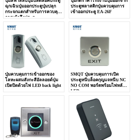
ปุ่มสีฟ้าสลับปุ่มปลดล็อคประตู
ปุ่มกดราคาโรงงานปุ่มออกจาก
ฉุกเฉินปุ่มออกประตูปุ่มปลุก
ประตูพลาสติกปุ่มควบคุมการ
กระจกแตกสำหรับการควบคุม
เข้าออกประตู EA-26F
การเข้าถึงประตู
ปุ่มควบคุมการเข้าออกของ
SMQT ปุ่มควบคุมการเปิด
โลหะผสมสังกะสีอัลลอยด์ปุ่ม
ประตูหนีบล็อคกุญแจหนีบ NC
เปิดปิดด้วยไฟ LED back light
NO COM พอร์ตพร้อมไฟหลัง
LED