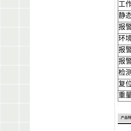
工
静
报
环
报
报
检
复
重
产品