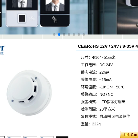
CE&RoHS 12V / 24V / 9
尺寸：Φ104×51毫米
工作电压：DC 24V
静态电流：≤2mA
报警电流：≤15mA
环境温度：-10°C〜+ 50°C
报警输出：NO / NC
报警模式：LED指示灯输出
检测范围：20平方米
复位模式：自动/关闭电源复位
重量：222g