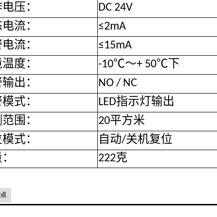
作电压：
DC 24V
态电流：
≤2mA
警电流：
≤15mA
境温度：
-10℃〜+ 50℃下
警输出：
NO / NC
警模式：
LED指示灯输出
测范围：
20平方米
位模式：
自动/关机复位
量：
222克
特点