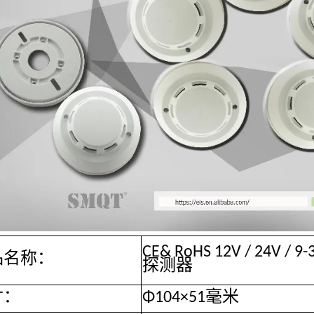
CE& RoHS 12V / 24V
品名称：
探测器
寸：
Φ104×51毫米