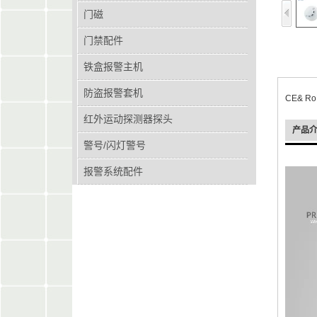
门磁
门禁配件
铁盒报警主机
防盗报警套机
CE& R
红外运动探测器探头
产品
警号/闪灯警号
报警系统配件