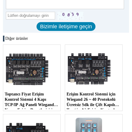
Diğer ürünler
Toptancı Fiyat Erişim
Erişim Kontrol Sistemi için
Kontrol Sistemi 4 Kapı
Wiegand 26 ~ 40 Protokolü
TCP/IP Ağ Paneli Wiegand
Ücretsiz Sdk ile Çift Kapılı
Kapısı Erişim Denetleyicisi
Tcp / ip Ağ Erişim Kontrol
MQ-864
Paneli