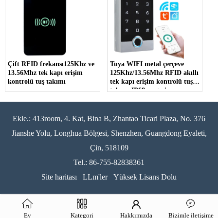
Çift RFID frekansı125Khz ve
Tuya WIFI metal çerçeve
13.56Mhz tek kapı erişim
125Khz/13.56Mhz RFID akıllı
kontrolü tuş takımı
tek kapı erişim kontrolü tuş
takımı IP68 su geçirmez
fonksiyonu ile
Ekle.: 413room, 4. Kat, Bina B, Zhantao Ticari Plaza, No. 376
Jianshe Yolu, Longhua Bölgesi, Shenzhen, Guangdong Eyaleti,
Çin, 518109
Tel.: 86-755-82838361
Site haritası
LLm'ler
Yüksek Lisans Dolu
Ev
Kategori
Hakkımızda
Bizimle iletişime