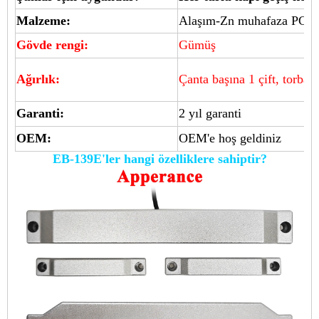
Malzeme:
Alaşım-Zn muhafaza PCB k
Gövde rengi:
Gümüş
Ağırlık:
Çanta başına 1 çift, torba b
Garanti:
2 yıl garanti
OEM:
OEM'e hoş geldiniz
EB-139E'ler hangi özelliklere sahiptir?