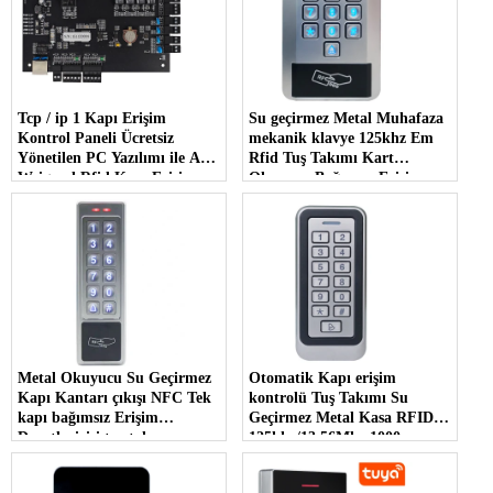
Tcp / ip 1 Kapı Erişim
Su geçirmez Metal Muhafaza
Kontrol Paneli Ücretsiz
mekanik klavye 125khz Em
Yönetilen PC Yazılımı ile Ağ
Rfid Tuş Takımı Kart
Weigand Rfid Kapı Erişim
Okuyucu Bağımsız Erişim
Sistemi
Kontrolü tuş takımı
Metal Okuyucu Su Geçirmez
Otomatik Kapı erişim
Kapı Kantarı çıkışı NFC Tek
kontrolü Tuş Takımı Su
kapı bağımsız Erişim
Geçirmez Metal Kasa RFID
Denetleyicisi tuş takımı
125khz/13.56Mhz 1000
Kullanıcılı Bağımsız Erişim
Kontrolü Tuş Takımı