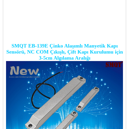
SMQT EB-139E Çinko Alaşımlı Manyetik Kapı
Sensörü, NC COM Çıkışlı, Çift Kapı Kurulumu için
3-5cm Algılama Aralığı