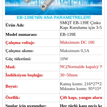
EB-139E'NİN ANA PARAMETRELERİ
SMQT EB-139E Çinko Alaş
Ürün Adı:
Kapı Kurulumu için 3-5cm 
Model numarası:
EB-139E
Maksimum DC 100
Çalışma voltajı:
Çalışma akımı:
Maksimum 0,5A
Güç tüketimi:
10W
NC(Normalde kapalı)/ NO(N
Mod:
İndüksiyon boşluğu:
30~50mm
Kamış kısmı: 216*27*23
Boyut:
Mıknatıs kısmı: 95*15*1
Özellik:
Çift kapı, yangın alarm ka
Şunlar için uygundur:
Her türlü kapı geçiş kontr