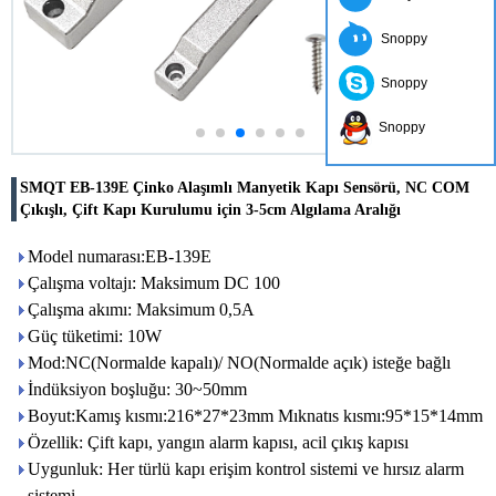
Snoppy
Snoppy
Snoppy
SMQT EB-139E Çinko Alaşımlı Manyetik Kapı Sensörü, NC COM
Çıkışlı, Çift Kapı Kurulumu için 3-5cm Algılama Aralığı
Model numarası:EB-139E
Çalışma voltajı: Maksimum DC 100
Çalışma akımı: Maksimum 0,5A
Güç tüketimi: 10W
Mod:NC(Normalde kapalı)/ NO(Normalde açık) isteğe bağlı
İndüksiyon boşluğu: 30~50mm
Boyut:Kamış kısmı:216*27*23mm Mıknatıs kısmı:95*15*14mm
Özellik: Çift kapı, yangın alarm kapısı, acil çıkış kapısı
Uygunluk: Her türlü kapı erişim kontrol sistemi ve hırsız alarm
sistemi