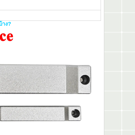
บ้าง?