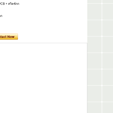
PCB + สวิตช์กก
กก