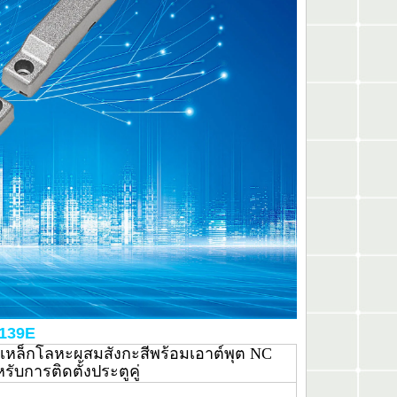
-139E
่เหล็กโลหะผสมสังกะสีพร้อมเอาต์พุต NC
บการติดตั้งประตูคู่