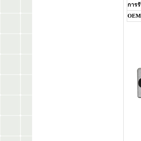
การร
OEM