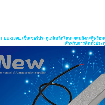
 EB-139E เซ็นเซอร์ประตูแม่เหล็กโลหะผสมสังกะสีพร้อม
สำหรับการติดตั้งประตูค