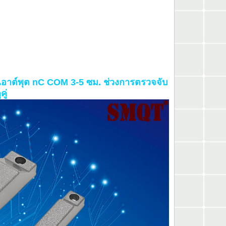
เอาต์พุต nC COM 3-5 ซม. ช่วงการตรวจจับ
ู่