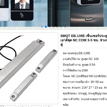
SMQT EB-139E เซ็นเซอร์ประตู
เอาต์พุต NC COM 3-5 ซม. ช่วง
คู่
หมายเลขรุ่น:EB-139E
แรงดันใช้งาน: สูงสุด DC 100
ปัจจุบันทำงาน: สูงสุด 0.5A
การใช้พลังงาน:10W
โหมด: NC (ปกติปิด)/ NO (ปกติเปิด) 
ช่องว่างการเหนี่ยวนำ: 30~50 มม
ขนาด: ส่วนกก: 216* 27 * 23 มม. ส่ว
คุณลักษณะ: ประตูคู่, ประตูสัญญาณ
เหมาะสำหรับ: ระบบควบคุมการเข้
ชนิด