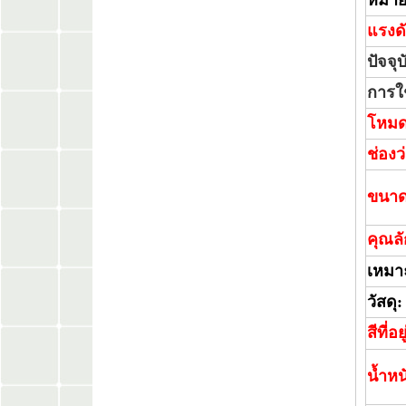
หมายเ
แรงด
ปัจจุ
การใ
โหมด
ช่องว
ขนาด
คุณล
เหมา
วัสดุ:
สีที่อ
น้ำหน