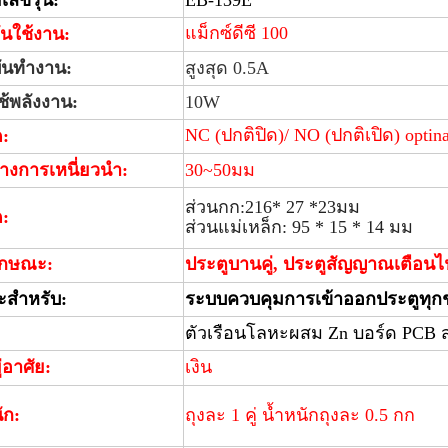
ลขรุ่น:
EB-139E
แม็กซ์ดีซี 100
ันใช้งาน:
บันทำงาน:
สูงสุด 0.5A
ช้พลังงาน:
10W
NC (ปกติปิด)/ NO (ปกติเปิด) optina
:
่างการเหนี่ยวนำ:
30~50มม
ส่วนกก:216* 27 *23มม
:
ส่วนแม่เหล็ก: 95 * 15 * 14 มม
ักษณะ:
ประตูบานคู่, ประตูสัญญาณเตือนไ
ะสำหรับ:
ระบบควบคุมการเข้าออกประตูทุ
ตัวเรือนโลหะผสม Zn บอร์ด PCB ส
ยู่อาศัย:
เงิน
ัก:
ถุงละ 1 คู่ น้ำหนักถุงละ 0.5 กก