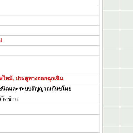
l
ฟไหม้, ประตูทางออกฉุกเฉิน
กชนิดและระบบสัญญาณกันขโมย
วิตช์กก