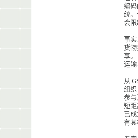
编码
统。
会限
事实
货物
享。
运输
从 
组织
参与这
短距
已成
有其