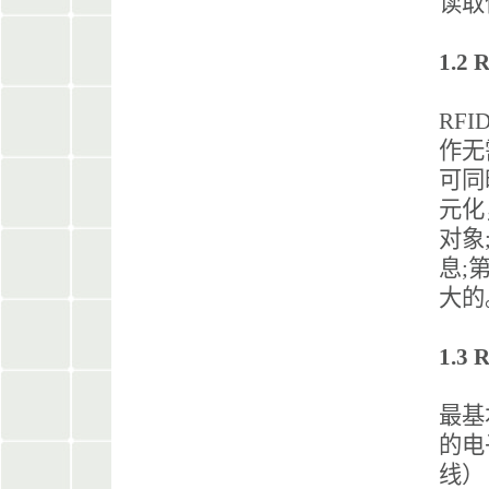
读取
1.
RF
作无
可同
元化
对象
息;
大的
1.3
最基
的电
线）