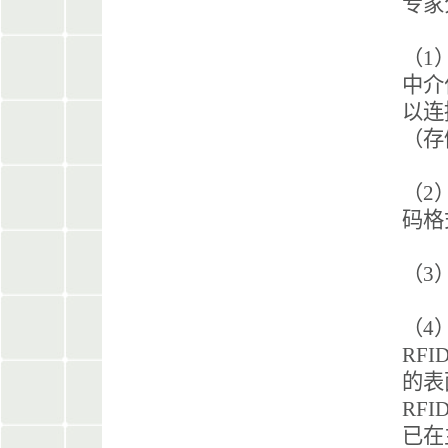
专家
（1
中介
以连
（存
（2
码格
（3
（4
RF
的表
RFI
已在