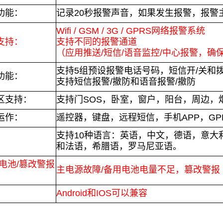
功能：
记录20秒报警声音，如果发生报警，报警
Wifi / GSM / 3G / GPRS网络报警系统
支持：
支持不同的报警通道
（应用推送/短信/语音监控/中心报警，确
支持5组预设报警电话号码，短信开/关和
功能：
支持短信报警/撤防和语音报警/撤防
区支持：
支持门SOS，卧室，窗户，阳台，周边，
运作：
遥控器，键盘，远程短信，手机APP，GP
支持10种语言：英语，中文，德语，意大
：
和法语，希腊语，罗马尼亚语。
/电池/篡改警报
主电源故障/备用电池电量不足，篡改警报
：
：
Android和IOS可以兼容