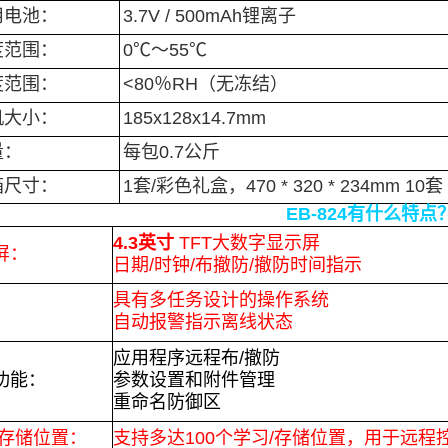
用电池：
3.7V / 500mAh锂离子
度范围：
0℃〜55℃
度范围：
<80％RH（无冻结）
机大小：
185x128x14.7mm
量：
每包0.7公斤
箱尺寸：
1套/彩色礼盒，470 * 320 * 234mm 10套
EB-824有什么特点
4.3英寸
TFT大数字显示屏
屏：
日期/时钟/布撤防/撤防时间指示
具有多任务设计的操作系统
：
自动报警指示离线状态
应用程序远程布/撤防
P功能：
参数设置和附件管理
重命名防御区
/存储位置：
支持多达100个学习/存储位置，用于远程