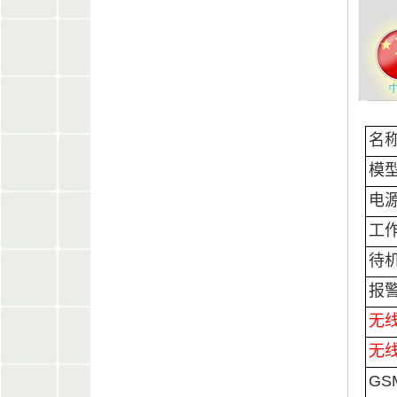
名
模
电
工
待
报
无
无
GS