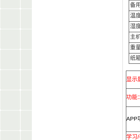
备
温
湿
主
重
纸
显示
功能
AP
学习