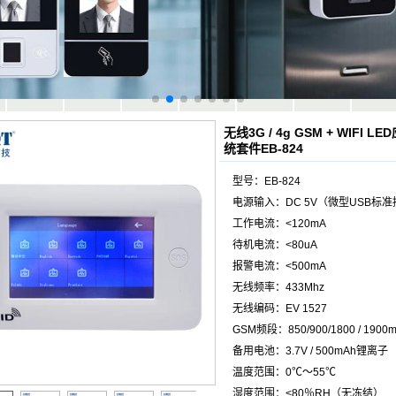
无线3G / 4g GSM + WIF
统套件EB-824
型号：EB-824
电源输入：DC 5V（微型USB标
工作电流：<120mA
待机电流：<80uA
报警电流：<500mA
无线频率：433Mhz
无线编码：EV 1527
GSM频段：850/900/1800 / 1900
备用电池：3.7V / 500mAh锂离子
温度范围：0℃〜55℃
湿度范围：<80％RH（无冻结）