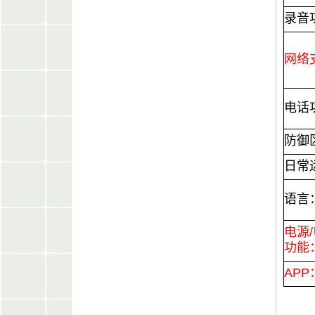
录音
网络
电话
防御
日常
语言
电源
功能
APP