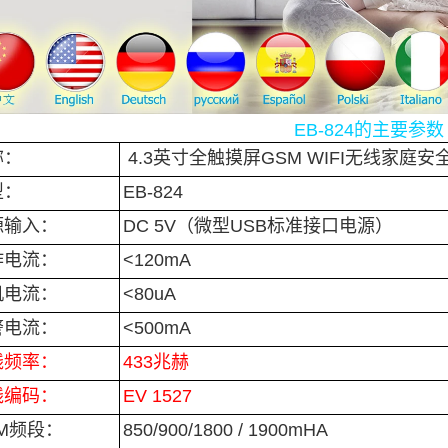
EB-824的主要参数
称：
4.3英寸全触摸屏GSM WIFI无线家庭
型：
EB-824
源输入：
DC 5V（微型USB标准接口电源）
作电流：
<120mA
机电流：
<80uA
警电流：
<500mA
线频率：
433兆赫
线编码：
EV 1527
M频段：
850/900/1800 / 1900mHA