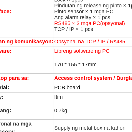
Pindutan ng release ng pinto × 1
face:
Pinto sensor × 1 mga PC
Ang alarm relay × 1 pcs
RS485 × 2 mga PC
(opsyonal)
TCP / IP × 1 pcs
an ng komunikasyon:
Opsyonal na TCP / IP / Rs485
ware:
Libreng software ng PC
170 * 155 * 17mm
op para sa:
Access control system / Burgla
ial:
PCB board
y:
Itim
ang:
0.7kg
onal na mga
Supply ng metal box na kahon
ssory: