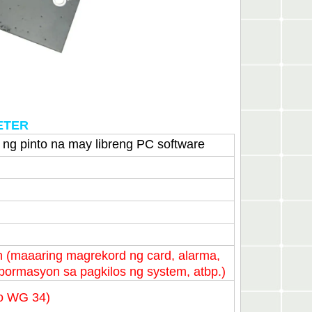
METER
r ng pinto na may libreng PC software
 (maaaring magrekord ng card, alarma,
mpormasyon sa pagkilos ng system, atbp.)
o WG 34)