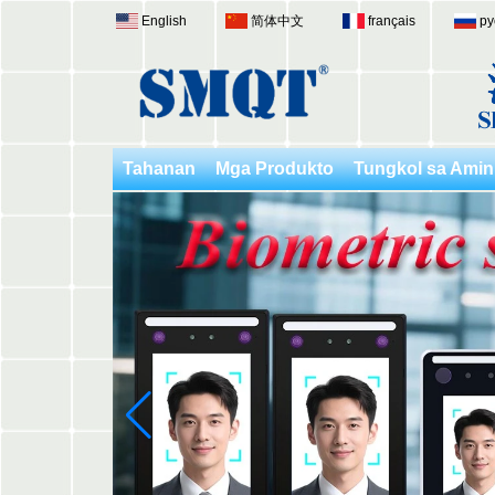
English
简体中文
français
ру
Tahanan
Mga Produkto
Tungkol sa Amin