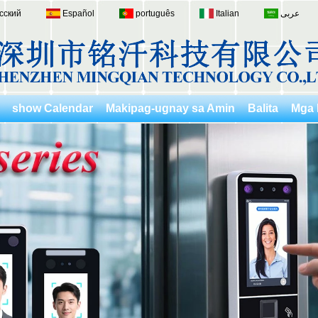
сский
Español
português
Italian
عربى
show Calendar
Makipag-ugnay sa Amin
Balita
Mga 