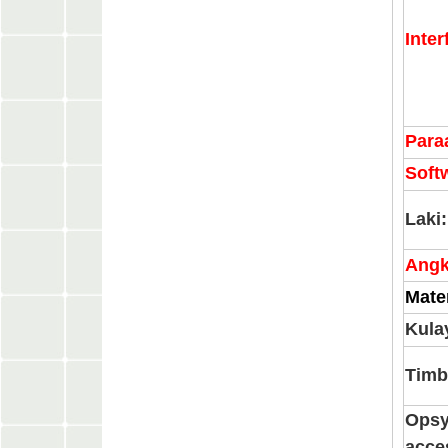
Inter
Para
Soft
Laki:
Angk
Mater
Kula
Timb
Opsy
acce