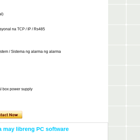
l)
yonal na TCP / IP / Rs485
ystem / Sistema ng alarma ng alarma
l box power supply
na may libreng PC software