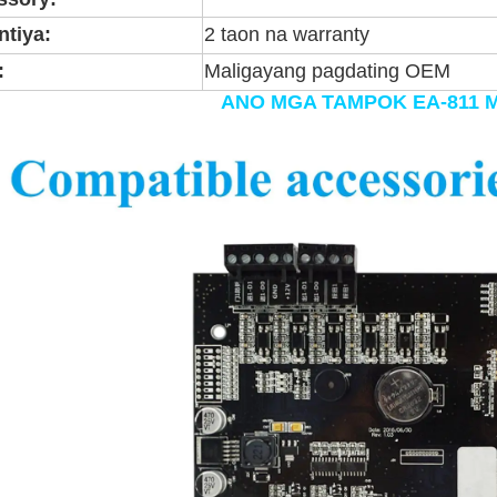
ntiya:
2 taon na warranty
:
Maligayang pagdating OEM
ANO MGA TAMPOK EA-811