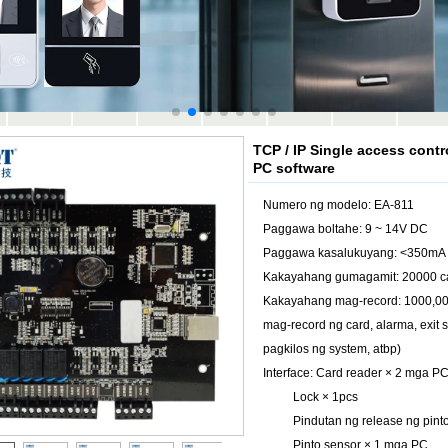
TCP / IP Single access contr
PC software
Numero ng modelo: EA-811
Paggawa boltahe: 9 ~ 14V DC
Paggawa kasalukuyang: <350mA
Kakayahang gumagamit: 20000 ca
Kakayahang mag-record: 1000,00
mag-record ng card, alarma, exit
pagkilos ng system, atbp)
Interface: Card reader × 2 mga 
Lock × 1pcs
Pindutan ng release ng pinto
Pinto sensor × 1 mga PC