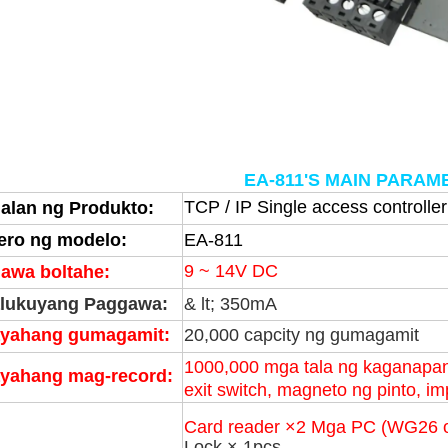
EA-811'S MAIN PARA
TCP / IP Single access controlle
alan ng Produkto:
ro ng modelo:
EA-811
9 ~ 14V DC
awa boltahe:
lukuyang Paggawa:
& lt; 350mA
yahang gumagamit:
20,000 capcity ng gumagamit
10
00,000 mga tala ng kaganapan
yahang mag-record:
exit switch, magneto ng pinto, i
Card reader ×
2
Mga PC (WG26 
Lock × 1pcs