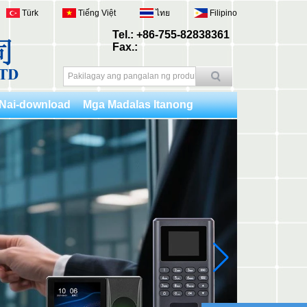
Türk
Tiếng Việt
ไทย
Filipino
Tel.: +86-755-82838361
Fax.:
Nai-download
Mga Madalas Itanong