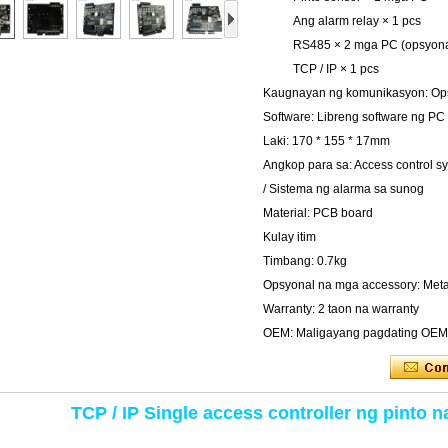
Ang alarm relay × 1 pcs
RS485 × 2 mga PC (opsyona
TCP / IP × 1 pcs
Kaugnayan ng komunikasyon: Ops
Software: Libreng software ng PC
Laki: 170 * 155 * 17mm
Angkop para sa: Access control s
/ Sistema ng alarma sa sunog
Material: PCB board
Kulay itim
Timbang: 0.7kg
Opsyonal na mga accessory: Meta
Warranty: 2 taon na warranty
OEM: Maligayang pagdating OEM
TCP / IP Single access controller ng pinto 