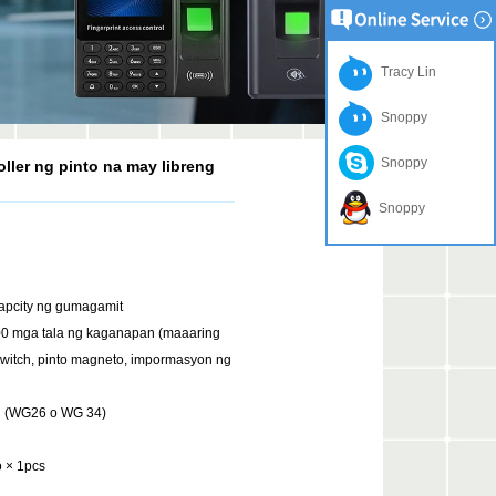
Tracy Lin
Snoppy
Snoppy
oller ng pinto na may libreng
Snoppy
pcity ng gumagamit
0 mga tala ng kaganapan (maaaring
 switch, pinto magneto, impormasyon ng
PC (WG26 o WG 34)
 × 1pcs